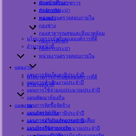
กองการศึกษา
หัวหน้าส่วนราชการ
กองการประปา
สำนักปลัด
หน่วยงานตรวจสอบภายใน
กองคลัง
กองช่าง
กองสาธารณสุขและสิ่งแวดล้อม
Visitor Counter
นโยบายการกำกับดูแลองค์การที่ดี
กองการศึกษา
อำนาจหน้าที่
กองการประปา
Users Today : 6
หน่วยงานตรวจสอบภายใน
Users This Month :
356
แผนงาน
Users This Year :
แผนการจัดเก็บภาษีประจำปี
นโยบายการกำกับดูแลองค์การที่ดี
12125
แผนการดำเนินงานประจำปี
อำนาจหน้าที่
Total Users : 39455
แผนการใช้จ่ายงบประมาณประจำปี
Who's Online : 0
Your IP Address :
แผนพัฒนาท้องถิ่น
216.73.217.134
แผนการจัดซื้อจัดจ้าง
แผนงาน
Powered By
WPS Visitor
แผนอัตรากำลัง
แผนการจัดเก็บภาษีประจำปี
Counter
แผนการบริหารจัดการความเสี่ยง
แผนการดำเนินงานประจำปี
เครือข่าย
แผนป้องกันการทุจริต
แผนการใช้จ่ายงบประมาณประจำปี
แผนปฏิบัติการป้องกันการทุจริต
แผนพัฒนาท้องถิ่น