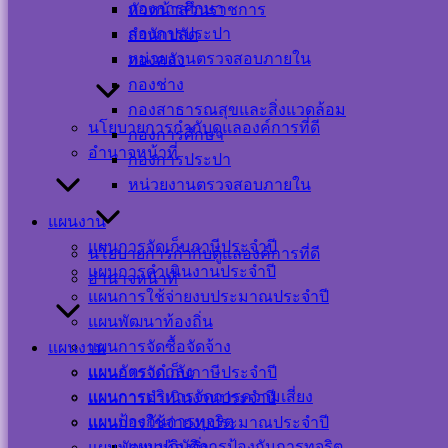
กองการศึกษา
หัวหน้าส่วนราชการ
กองการประปา
สำนักปลัด
หน่วยงานตรวจสอบภายใน
กองคลัง
Visitor Counter
กองช่าง
กองสาธารณสุขและสิ่งแวดล้อม
นโยบายการกำกับดูแลองค์การที่ดี
กองการศึกษา
Users Today : 18
อำนาจหน้าที่
กองการประปา
Users This Month :
347
หน่วยงานตรวจสอบภายใน
Users This Year :
12116
แผนงาน
Total Users : 39446
แผนการจัดเก็บภาษีประจำปี
นโยบายการกำกับดูแลองค์การที่ดี
Who's Online : 2
แผนการดำเนินงานประจำปี
Your IP Address :
อำนาจหน้าที่
216.73.216.241
แผนการใช้จ่ายงบประมาณประจำปี
Powered By
WPS Visitor
แผนพัฒนาท้องถิ่น
Counter
แผนการจัดซื้อจัดจ้าง
แผนงาน
แผนอัตรากำลัง
แผนการจัดเก็บภาษีประจำปี
เครือข่าย
แผนการบริหารจัดการความเสี่ยง
แผนการดำเนินงานประจำปี
สังคม
แผนป้องกันการทุจริต
แผนการใช้จ่ายงบประมาณประจำปี
แผนปฏิบัติการป้องกันการทุจริต
แผนพัฒนาท้องถิ่น