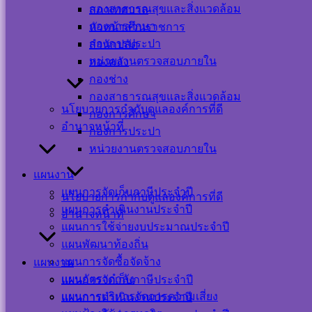
กองสาธารณสุขและสิ่งแวดล้อม
สภาเทศบาล
Visitor Counter
กองการศึกษา
หัวหน้าส่วนราชการ
กองการประปา
สำนักปลัด
หน่วยงานตรวจสอบภายใน
กองคลัง
Users Today : 19
กองช่าง
Users This Month :
396
กองสาธารณสุขและสิ่งแวดล้อม
Users This Year :
นโยบายการกำกับดูแลองค์การที่ดี
กองการศึกษา
12165
อำนาจหน้าที่
กองการประปา
Total Users : 39495
Who's Online : 0
หน่วยงานตรวจสอบภายใน
Your IP Address :
แผนงาน
216.73.216.114
Powered By
WPS Visitor
แผนการจัดเก็บภาษีประจำปี
นโยบายการกำกับดูแลองค์การที่ดี
Counter
แผนการดำเนินงานประจำปี
อำนาจหน้าที่
แผนการใช้จ่ายงบประมาณประจำปี
เครือข่าย
แผนพัฒนาท้องถิ่น
สังคม
แผนการจัดซื้อจัดจ้าง
แผนงาน
แผนอัตรากำลัง
แผนการจัดเก็บภาษีประจำปี
ออนไลน์
แผนการบริหารจัดการความเสี่ยง
แผนการดำเนินงานประจำปี