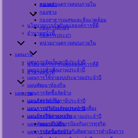
หน่วยงานตรวจสอบภายใน
กองคลัง
Users Today : 38
กองช่าง
Users This Month :
282
กองสาธารณสุขและสิ่งแวดล้อม
Users This Year :
นโยบายการกำกับดูแลองค์การที่ดี
กองการศึกษา
12051
อำนาจหน้าที่
กองการประปา
Total Users : 39381
หน่วยงานตรวจสอบภายใน
Who's Online : 1
Your IP Address :
แผนงาน
216.73.216.183
Powered By
WPS Visitor
แผนการจัดเก็บภาษีประจำปี
นโยบายการกำกับดูแลองค์การที่ดี
Counter
แผนการดำเนินงานประจำปี
อำนาจหน้าที่
แผนการใช้จ่ายงบประมาณประจำปี
เครือข่าย
แผนพัฒนาท้องถิ่น
สังคม
แผนการจัดซื้อจัดจ้าง
แผนงาน
แผนอัตรากำลัง
แผนการจัดเก็บภาษีประจำปี
ออนไลน์
แผนการบริหารจัดการความเสี่ยง
แผนการดำเนินงานประจำปี
แผนป้องกันการทุจริต
แผนการใช้จ่ายงบประมาณประจำปี
แผนปฏิบัติการป้องกันการทุจริต
แผนพัฒนาท้องถิ่น
รายงานการกำกับติดตามการดำเนินการ
แผนการจัดซื้อจัดจ้าง