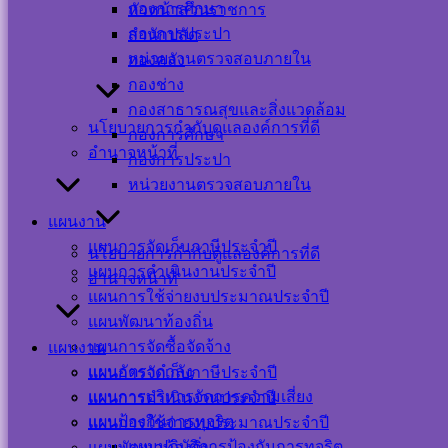
กองการศึกษา
หัวหน้าส่วนราชการ
กองการประปา
สำนักปลัด
หน่วยงานตรวจสอบภายใน
กองคลัง
กองช่าง
Visitor Counter
กองสาธารณสุขและสิ่งแวดล้อม
นโยบายการกำกับดูแลองค์การที่ดี
กองการศึกษา
อำนาจหน้าที่
Users Today : 2
กองการประปา
Users This Month :
หน่วยงานตรวจสอบภายใน
331
Users This Year :
แผนงาน
12100
แผนการจัดเก็บภาษีประจำปี
Total Users : 39430
นโยบายการกำกับดูแลองค์การที่ดี
Who's Online : 0
แผนการดำเนินงานประจำปี
อำนาจหน้าที่
Your IP Address :
แผนการใช้จ่ายงบประมาณประจำปี
216.73.216.103
แผนพัฒนาท้องถิ่น
Powered By
WPS Visitor
Counter
แผนการจัดซื้อจัดจ้าง
แผนงาน
แผนอัตรากำลัง
แผนการจัดเก็บภาษีประจำปี
เครือข่าย
แผนการบริหารจัดการความเสี่ยง
แผนการดำเนินงานประจำปี
แผนป้องกันการทุจริต
แผนการใช้จ่ายงบประมาณประจำปี
สังคม
แผนปฏิบัติการป้องกันการทุจริต
แผนพัฒนาท้องถิ่น