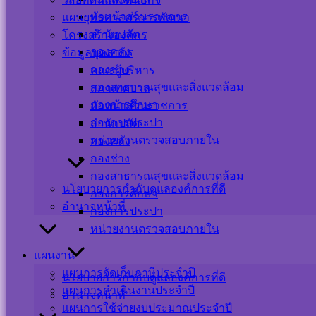
Users This Year : 12071
หัวหน้าส่วนราชการ
แผนยุทธศาสตร์การพัฒนา
Total Users : 39401
สำนักปลัด
โครงสร้างองค์กร
Who's Online : 0
กองคลัง
ข้อมูลบุคลากร
Your IP Address : 216.73.216.30
กองช่าง
Powered By
WPS Visitor Counter
คณะผู้บริหาร
กองสาธารณสุขและสิ่งแวดล้อม
สภาเทศบาล
เครือข่ายสังคมออนไลน์
กองการศึกษา
หัวหน้าส่วนราชการ
กองการประปา
สำนักปลัด
หน่วยงานตรวจสอบภายใน
กองคลัง
กองช่าง
แผนผังเว็บไซต์
กองสาธารณสุขและสิ่งแวดล้อม
นโยบายเว็บไซต์
นโยบายการกำกับดูแลองค์การที่ดี
กองการศึกษา
นโยบายการคุ้มครองข้อมูลส่วนบุคคล และการ
อำนาจหน้าที่
กองการประปา
ใช้งานคุกกี้
หน่วยงานตรวจสอบภายใน
นโยบายการรักษาความมั่นคงปลอดภัยเว็บไซต์
แผนงาน
©สงวนลิขสิทธิ์ เทศบาลตำบลปากพะยูน.
แผนการจัดเก็บภาษีประจำปี
นโยบายการกำกับดูแลองค์การที่ดี
แผนการดำเนินงานประจำปี
อำนาจหน้าที่
แผนการใช้จ่ายงบประมาณประจำปี