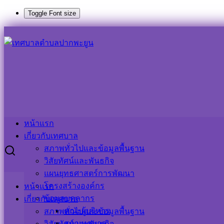
Toggle Font size
Skip
Search
Search
to
for:
content
๒๙ พ.ค.๖๖ ประชุมสภาเทศบาลตำบลปากพะยูน สมัยประชุมสามัญ 
๒๙ พ.ค.๖๖ ประชุมสภาเทศบาลตำบลปากพะยู
29 พฤษภาคม 2023
ประชาสัมพันธ์ เทศบาลตำบลปากพะ
หน้าแรก
เกี่ยวกับเทศบาล
สภาพทั่วไปและข้อมูลพื้นฐาน
วิสัยทัศน์และพันธกิจ
แผนยุทธศาสตร์การพัฒนา
Visitor Counter
โครงสร้างองค์กร
หน้าแรก
ข้อมูลบุคลากร
เกี่ยวกับเทศบาล
คณะผู้บริหาร
สภาพทั่วไปและข้อมูลพื้นฐาน
Users Today : 20
สภาเทศบาล
Users This Month : 302
วิสัยทัศน์และพันธกิจ