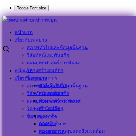
Toggle Font size
Skip
to
Search
Search
content
for:
หน้าแรก
๖ มิ.ย.๖๖ ร่วมด้วยช่วยกันทำความสะอาดตลาด
เกี่ยวกับเทศบาล
สภาพทั่วไปและข้อมูลพื้นฐาน
๖ มิ.ย.๖๖ ร่วมด้วยช่วยกันทำความสะอาด
วิสัยทัศน์และพันธกิจ
แผนยุทธศาสตร์การพัฒนา
ตลาด
โครงสร้างองค์กร
หน้าแรก
ข้อมูลบุคลากร
เกี่ยวกับเทศบาล
9 มิถุนายน 2023
9 มิถุนายน 2023
ประชาสัมพันธ์
คณะผู้บริหาร
สภาพทั่วไปและข้อมูลพื้นฐาน
เทศบาลตำบลปากพะยูน
ข่าวกิจกรรม
,
ข่าวประชาสัมพันธ์
สภาเทศบาล
วิสัยทัศน์และพันธกิจ
หัวหน้าส่วนราชการ
แผนยุทธศาสตร์การพัฒนา
สำนักปลัด
โครงสร้างองค์กร
กองคลัง
ข้อมูลบุคลากร
กองช่าง
คณะผู้บริหาร
กองสาธารณสุขและสิ่งแวดล้อม
สภาเทศบาล