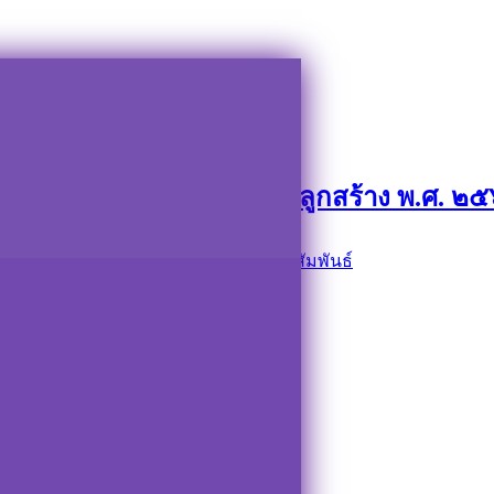
สิ่งปลูกสร้าง พ.ศ. ๒๕๖๒
ญัติภาษีที่ดินและสิ่งปลูกสร้าง พ.ศ. ๒
 เทศบาลตำบลปากพะยูน
ข่าวประชาสัมพันธ์