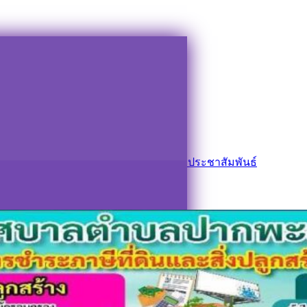
๘
าษีป้าย ประจำปี ๒๕๖๘
เทศบาลตำบลปากพะยูน
ข่าวด่วน
,
ข่าวประชาสัมพันธ์
๘