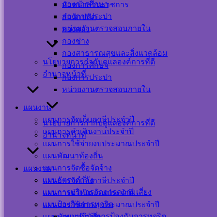
กองการศึกษา
หัวหน้าส่วนราชการ
กองการประปา
สำนักปลัด
Visitor Counter
หน่วยงานตรวจสอบภายใน
กองคลัง
กองช่าง
Users Today : 35
กองสาธารณสุขและสิ่งแวดล้อม
นโยบายการกำกับดูแลองค์การที่ดี
Users This Month :
กองการศึกษา
279
อำนาจหน้าที่
กองการประปา
Users This Year :
หน่วยงานตรวจสอบภายใน
12048
Total Users : 39378
แผนงาน
Who's Online : 1
Your IP Address :
แผนการจัดเก็บภาษีประจำปี
นโยบายการกำกับดูแลองค์การที่ดี
216.73.216.180
แผนการดำเนินงานประจำปี
อำนาจหน้าที่
Powered By
WPS Visitor
แผนการใช้จ่ายงบประมาณประจำปี
Counter
แผนพัฒนาท้องถิ่น
เครือข่าย
แผนการจัดซื้อจัดจ้าง
แผนงาน
แผนอัตรากำลัง
แผนการจัดเก็บภาษีประจำปี
สังคม
แผนการบริหารจัดการความเสี่ยง
แผนการดำเนินงานประจำปี
แผนป้องกันการทุจริต
ออนไลน์
แผนการใช้จ่ายงบประมาณประจำปี
แผนปฏิบัติการป้องกันการทุจริต
แผนพัฒนาท้องถิ่น