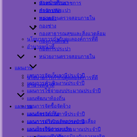
กองการศึกษา
หัวหน้าส่วนราชการ
กองการประปา
สำนักปลัด
หน่วยงานตรวจสอบภายใน
กองคลัง
Visitor Counter
กองช่าง
กองสาธารณสุขและสิ่งแวดล้อม
Users Today : 30
นโยบายการกำกับดูแลองค์การที่ดี
กองการศึกษา
Users This Month :
อำนาจหน้าที่
กองการประปา
312
หน่วยงานตรวจสอบภายใน
Users This Year :
12081
แผนงาน
Total Users : 39411
Who's Online : 0
แผนการจัดเก็บภาษีประจำปี
นโยบายการกำกับดูแลองค์การที่ดี
Your IP Address :
แผนการดำเนินงานประจำปี
อำนาจหน้าที่
216.73.216.61
แผนการใช้จ่ายงบประมาณประจำปี
Powered By
WPS Visitor
Counter
แผนพัฒนาท้องถิ่น
แผนการจัดซื้อจัดจ้าง
แผนงาน
เครือข่าย
แผนอัตรากำลัง
แผนการจัดเก็บภาษีประจำปี
แผนการบริหารจัดการความเสี่ยง
แผนการดำเนินงานประจำปี
สังคม
แผนป้องกันการทุจริต
แผนการใช้จ่ายงบประมาณประจำปี
ออนไลน์
แผนปฏิบัติการป้องกันการทุจริต
แผนพัฒนาท้องถิ่น