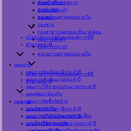
Visitor Counter
กองการศึกษา
หัวหน้าส่วนราชการ
กองการประปา
สำนักปลัด
หน่วยงานตรวจสอบภายใน
กองคลัง
Users Today : 34
กองช่าง
Users This Month :
278
กองสาธารณสุขและสิ่งแวดล้อม
Users This Year :
นโยบายการกำกับดูแลองค์การที่ดี
กองการศึกษา
12047
อำนาจหน้าที่
กองการประปา
Total Users : 39377
หน่วยงานตรวจสอบภายใน
Who's Online : 0
Your IP Address :
แผนงาน
216.73.217.23
Powered By
WPS Visitor
แผนการจัดเก็บภาษีประจำปี
นโยบายการกำกับดูแลองค์การที่ดี
Counter
แผนการดำเนินงานประจำปี
อำนาจหน้าที่
แผนการใช้จ่ายงบประมาณประจำปี
เครือข่าย
แผนพัฒนาท้องถิ่น
สังคม
แผนการจัดซื้อจัดจ้าง
แผนงาน
แผนอัตรากำลัง
แผนการจัดเก็บภาษีประจำปี
ออนไลน์
แผนการบริหารจัดการความเสี่ยง
แผนการดำเนินงานประจำปี
แผนป้องกันการทุจริต
แผนการใช้จ่ายงบประมาณประจำปี
แผนปฏิบัติการป้องกันการทุจริต
แผนพัฒนาท้องถิ่น