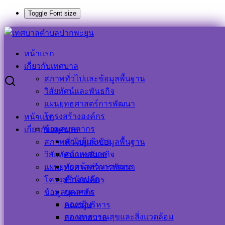
Toggle Font size
Skip
Search
Search
to
for:
หน้าแรก
content
รายงานงบการเงิน ประจำปีงบประมาณ พ.ศ.๒๕๖๘
เกี่ยวกับเทศบาล
สภาพทั่วไปและข้อมูลพื้นฐาน
รายงานงบการเงิน ประจำปีงบประมาณ
วิสัยทัศน์และพันธกิจ
แผนยุทธศาสตร์การพัฒนา
พ.ศ.๒๕๖๘
โครงสร้างองค์กร
หน้าแรก
ข้อมูลบุคลากร
เกี่ยวกับเทศบาล
26 ธันวาคม 2025
26 ธันวาคม 2025
ประชาสัมพันธ์
คณะผู้บริหาร
สภาพทั่วไปและข้อมูลพื้นฐาน
เทศบาลตำบลปากพะยูน
ข่าวประชาสัมพันธ์
สภาเทศบาล
วิสัยทัศน์และพันธกิจ
ประกาศงบการเงินรวม-2568-1
ดาวน์โหลด
หัวหน้าส่วนราชการ
แผนยุทธศาสตร์การพัฒนา
สำนักปลัด
โครงสร้างองค์กร
กองคลัง
ข้อมูลบุคลากร
กองช่าง
คณะผู้บริหาร
กองสาธารณสุขและสิ่งแวดล้อม
สภาเทศบาล