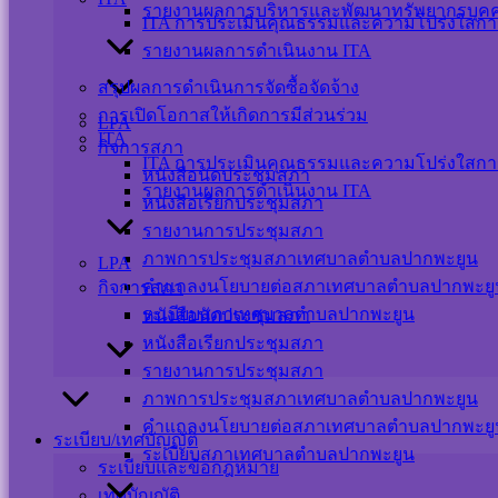
รายงานผลการบริหารและพัฒนาทรัพยากรบุค
ITA การประเมินคุณธรรมและความโปร่งใสกา
รายงานผลการดำเนินงาน ITA
Users Today : 21
Users This Month : 265
สรุปผลการดำเนินการจัดซื้อจัดจ้าง
Users This Year : 12034
การเปิดโอกาสให้เกิดการมีส่วนร่วม
Total Users : 39364
LPA
ITA
Who's Online : 0
กิจการสภา
ITA การประเมินคุณธรรมและความโปร่งใสกา
Your IP Address : 216.73.216.244
หนังสือนัดประชุมสภา
Powered By
WPS Visitor Counter
รายงานผลการดำเนินงาน ITA
หนังสือเรียกประชุมสภา
รายงานการประชุมสภา
เครือข่ายสังคมออนไลน์
ภาพการประชุมสภาเทศบาลตำบลปากพะยูน
LPA
คำแถลงนโยบายต่อสภาเทศบาลตำบลปากพะยู
กิจการสภา
ระเบียบสภาเทศบาลตำบลปากพะยูน
หนังสือนัดประชุมสภา
หนังสือเรียกประชุมสภา
แผนผังเว็บไซต์
รายงานการประชุมสภา
นโยบายเว็บไซต์
ภาพการประชุมสภาเทศบาลตำบลปากพะยูน
นโยบายการคุ้มครองข้อมูลส่วนบุคคล และการ
คำแถลงนโยบายต่อสภาเทศบาลตำบลปากพะยู
ใช้งานคุกกี้
ระเบียบ/เทศบัญญัติ
ระเบียบสภาเทศบาลตำบลปากพะยูน
นโยบายการรักษาความมั่นคงปลอดภัยเว็บไซต์
ระเบียบและข้อกฎหมาย
เทศบัญญัติ