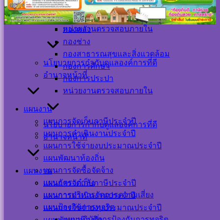
กองการศึกษา
หัวหน้าส่วนราชการ
กองการประปา
สำนักปลัด
หน่วยงานตรวจสอบภายใน
กองคลัง
กองช่าง
กองสาธารณสุขและสิ่งแวดล้อม
นโยบายการกำกับดูแลองค์การที่ดี
กองการศึกษา
อำนาจหน้าที่
กองการประปา
Visitor Counter
หน่วยงานตรวจสอบภายใน
แผนงาน
Users Today : 10
Users This Month :
แผนการจัดเก็บภาษีประจำปี
นโยบายการกำกับดูแลองค์การที่ดี
360
แผนการดำเนินงานประจำปี
อำนาจหน้าที่
Users This Year :
แผนการใช้จ่ายงบประมาณประจำปี
12129
Total Users : 39459
แผนพัฒนาท้องถิ่น
Who's Online : 0
แผนการจัดซื้อจัดจ้าง
แผนงาน
Your IP Address :
แผนอัตรากำลัง
แผนการจัดเก็บภาษีประจำปี
216.73.216.230
แผนการบริหารจัดการความเสี่ยง
แผนการดำเนินงานประจำปี
Powered By
WPS Visitor
Counter
แผนป้องกันการทุจริต
แผนการใช้จ่ายงบประมาณประจำปี
แผนปฏิบัติการป้องกันการทุจริต
แผนพัฒนาท้องถิ่น