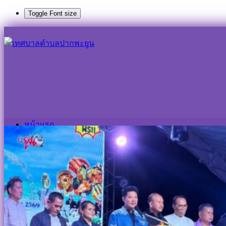
Toggle Font size
Skip
to
Search
Search
content
for:
พิธีเปิดงาน “งานตามรอยของหรอยปากพะยูน ” ประจำปี ๒๕๖๙
พิธีเปิดงาน “งานตามรอยของหรอยปากพะย
31 พฤษภาคม 2026
4 มิถุนายน 2026
ประชาสัมพันธ์ เท
หน้าแรก
เกี่ยวกับเทศบาล
สภาพทั่วไปและข้อมูลพื้นฐาน
วิสัยทัศน์และพันธกิจ
แผนยุทธศาสตร์การพัฒนา
โครงสร้างองค์กร
หน้าแรก
ข้อมูลบุคลากร
เกี่ยวกับเทศบาล
คณะผู้บริหาร
สภาพทั่วไปและข้อมูลพื้นฐาน
สภาเทศบาล
วิสัยทัศน์และพันธกิจ