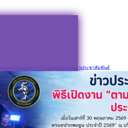
ูน ” ประจำปี ๒๕๖๙
ศบาลตำบลปากพะยูน
ข่าวกิจกรรม
,
ข่าวประชาสัมพันธ์