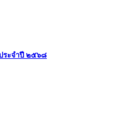
) ประจำปี ๒๕๖๘